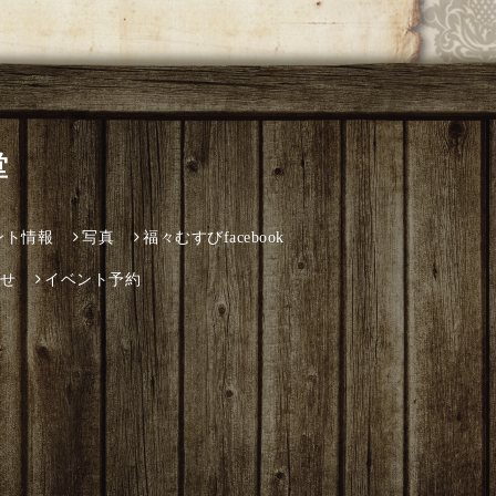
堂
ント情報
写真
福々むすびfacebook
せ
イベント予約