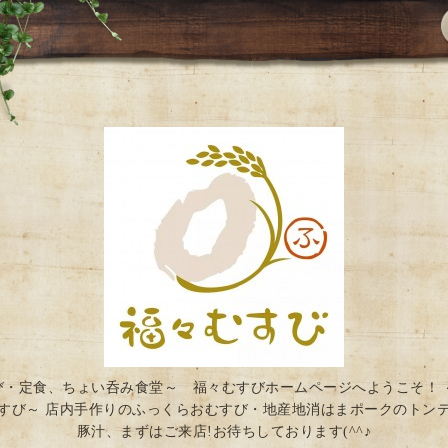
び・定食、ちょい呑み食堂～ 福々むすびホームページへようこそ！ 
すび～ 店内手作りのふっくらおむすび・地産地消はまポークのトン
豚汁、まずはご来店!お待ちしております(^^♪