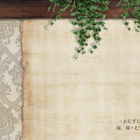
～おむす
福、福々む