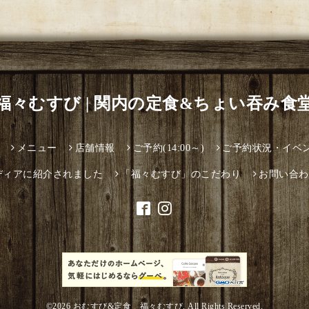
福々むすび | 関内の定食&ちょい吞み食
メニュー
店舗情報
ご予約(14:00～)
ご予約状況・イベ
ディアに紹介されました
「福々むすび」のこだわり
お問い合わ
©2026
おむすび&定食 福々むすび
. All Rights Reserved.