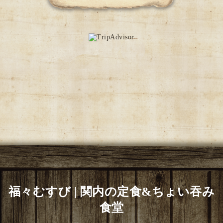
福々むすび | 関内の定食&ちょい吞み
食堂