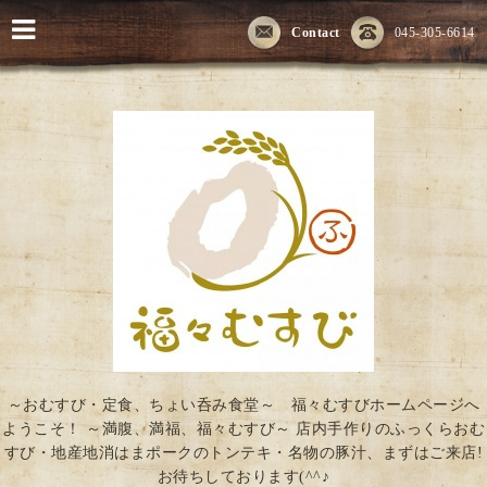
Contact
045-305-6614
～おむすび・定食、ちょい呑み食堂～ 福々むすびホームページへ
ようこそ！ ～満腹、満福、福々むすび～ 店内手作りのふっくらおむ
すび・地産地消はまポークのトンテキ・名物の豚汁、まずはご来店!
お待ちしております(^^♪