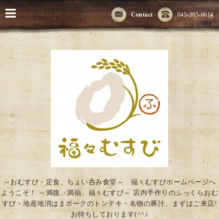
Contact
045-305-6614
～おむすび・定食、ちょい呑み食堂～ 福々むすびホームページへ
ようこそ！ ～満腹、満福、福々むすび～ 店内手作りのふっくらおむ
すび・地産地消はまポークのトンテキ・名物の豚汁、まずはご来店!
お待ちしております(^^♪