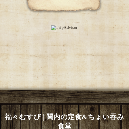
福々むすび | 関内の定食&ちょい吞み
食堂