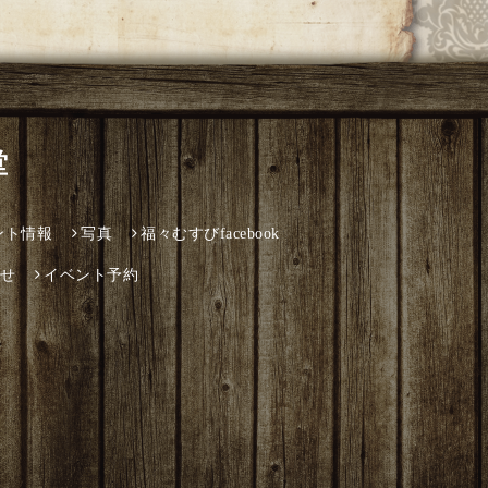
堂
ント情報
写真
福々むすびfacebook
せ
イベント予約