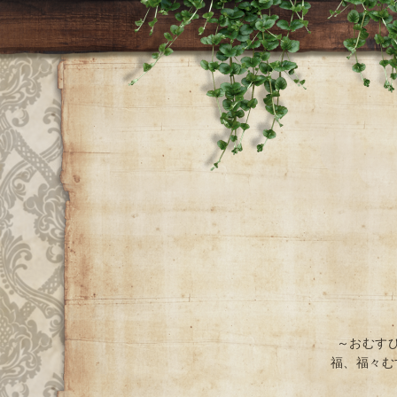
～おむす
福、福々む