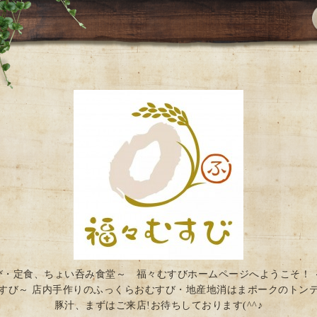
び・定食、ちょい呑み食堂～ 福々むすびホームページへようこそ！ 
すび～ 店内手作りのふっくらおむすび・地産地消はまポークのトン
豚汁、まずはご来店!お待ちしております(^^♪