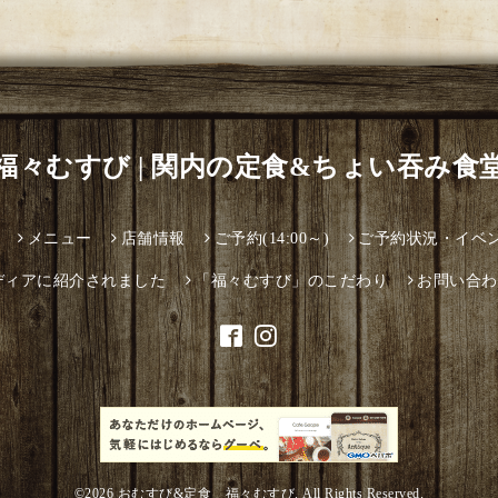
福々むすび | 関内の定食&ちょい吞み食
メニュー
店舗情報
ご予約(14:00～)
ご予約状況・イベ
ディアに紹介されました
「福々むすび」のこだわり
お問い合わ
©2026
おむすび&定食 福々むすび
. All Rights Reserved.