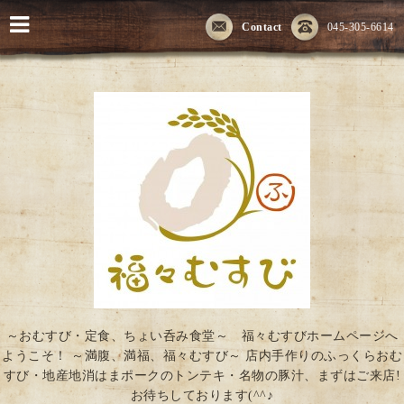
Contact
045-305-6614
～おむすび・定食、ちょい呑み食堂～ 福々むすびホームページへ
ようこそ！ ～満腹、満福、福々むすび～ 店内手作りのふっくらおむ
すび・地産地消はまポークのトンテキ・名物の豚汁、まずはご来店!
お待ちしております(^^♪