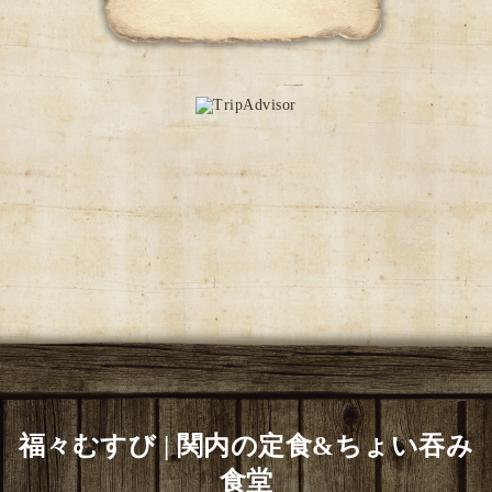
福々むすび | 関内の定食&ちょい吞み
食堂