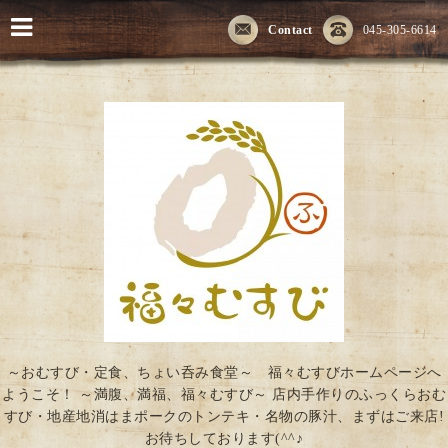
Contact
045-305-6614
～おむすび・定食、ちょい呑み食堂～ 福々むすびホームページへ
ようこそ！ ～満腹、満福、福々むすび～ 店内手作りのふっくらおむ
すび・地産地消はまポークのトンテキ・名物の豚汁、まずはご来店!
お待ちしております(^^♪