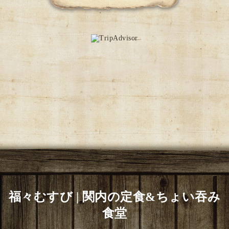
福々むすび | 関内の定食&ちょい吞み
食堂