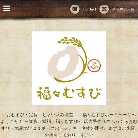
Contact
045-305-6614
～おむすび・定食、ちょい呑み食堂～ 福々むすびホームページへ
ようこそ！ ～満腹、満福、福々むすび～ 店内手作りのふっくらおむ
すび・地産地消はまポークのトンテキ・名物の豚汁、まずはご来店!
お待ちしております(^^♪