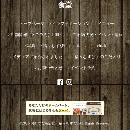
食堂
トップページ
インフォメーション
メニュー
店舗情報
ご予約(14:00～)
ご予約状況・イベント情報
写真
福々むすびfacebook
ecbo.cloak
メディアに紹介されました
「福々むすび」のこだわり
お問い合わせ
イベント予約
©2026
おむすび&定食 福々むすび
. All Rights Reserved.