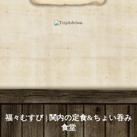
福々むすび | 関内の定食&ちょい吞み
食堂