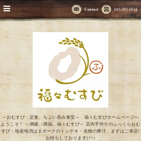
Contact
045-305-6614
～おむすび・定食、ちょい呑み食堂～ 福々むすびホームページへ
ようこそ！ ～満腹、満福、福々むすび～ 店内手作りのふっくらおむ
すび・地産地消はまポークのトンテキ・名物の豚汁、まずはご来店!
お待ちしております(^^♪