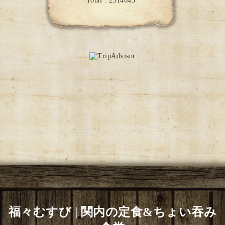
Total :
2514643
福々むすび | 関内の定食&ちょい吞み