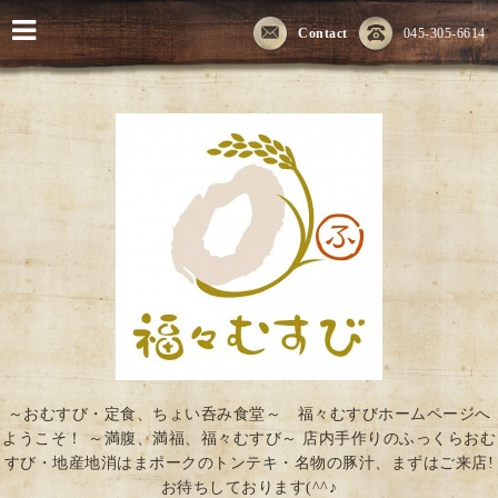
Contact
045-305-6614
～おむすび・定食、ちょい呑み食堂～ 福々むすびホームページへ
ようこそ！ ～満腹、満福、福々むすび～ 店内手作りのふっくらおむ
すび・地産地消はまポークのトンテキ・名物の豚汁、まずはご来店!
お待ちしております(^^♪