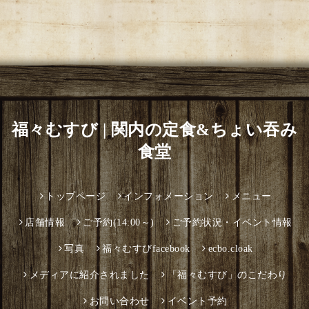
福々むすび | 関内の定食&ちょい吞み
食堂
トップページ
インフォメーション
メニュー
店舗情報
ご予約(14:00～)
ご予約状況・イベント情報
写真
福々むすびfacebook
ecbo.cloak
メディアに紹介されました
「福々むすび」のこだわり
お問い合わせ
イベント予約