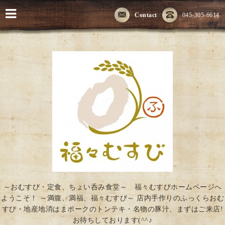
Contact
045-305-6614
～おむすび・定食、ちょい呑み食堂～ 福々むすびホームページへ
ようこそ！ ～満腹、満福、福々むすび～ 店内手作りのふっくらおむ
すび・地産地消はまポークのトンテキ・名物の豚汁、まずはご来店!
お待ちしております(^^♪