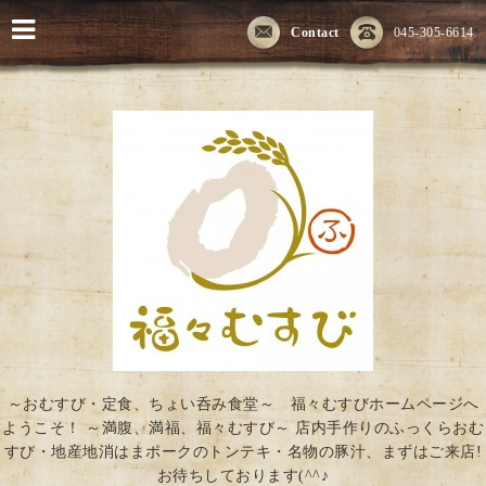
Contact
045-305-6614
～おむすび・定食、ちょい呑み食堂～ 福々むすびホームページへ
ようこそ！ ～満腹、満福、福々むすび～ 店内手作りのふっくらおむ
すび・地産地消はまポークのトンテキ・名物の豚汁、まずはご来店!
お待ちしております(^^♪