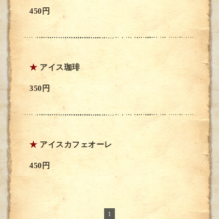
450円
★
アイス珈琲
350円
★
アイスカフェオーレ
450円
1