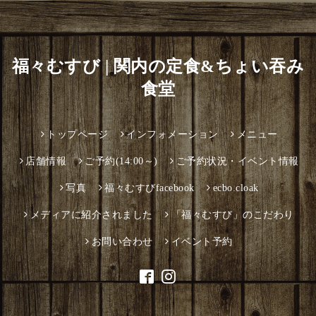
福々むすび | 関内の定食&ちょい吞み
食堂
トップページ
インフォメーション
メニュー
店舗情報
ご予約(14:00～)
ご予約状況・イベント情報
写真
福々むすびfacebook
ecbo.cloak
メディアに紹介されました
「福々むすび」のこだわり
お問い合わせ
イベント予約