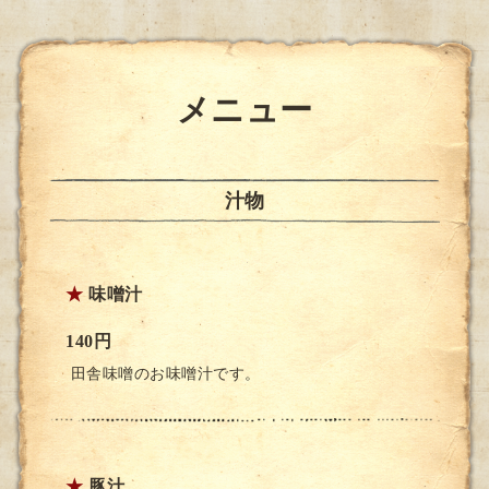
メニュー
汁物
★
味噌汁
140円
田舎味噌のお味噌汁です。
★
豚汁