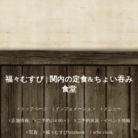
福々むすび | 関内の定食&ちょい吞み
食堂
トップページ
インフォメーション
メニュー
店舗情報
ご予約(14:00～)
ご予約状況・イベント情報
写真
福々むすびfacebook
ecbo.cloak