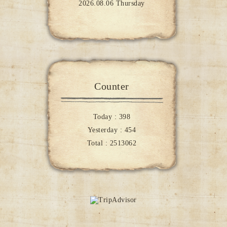
2026.08.06 Thursday
Counter
Today :
398
Yesterday :
454
Total :
2513062