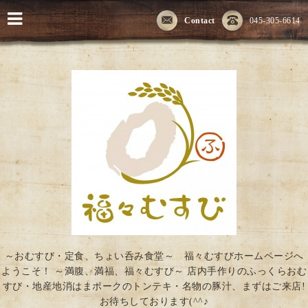
Contact
045-305-6614
～おむすび・定食、ちょい呑み食堂～ 福々むすびホームページへ
ようこそ！ ～満腹、満福、福々むすび～ 店内手作りのふっくらおむ
すび・地産地消はまポークのトンテキ・名物の豚汁、まずはご来店!
お待ちしております(^^♪