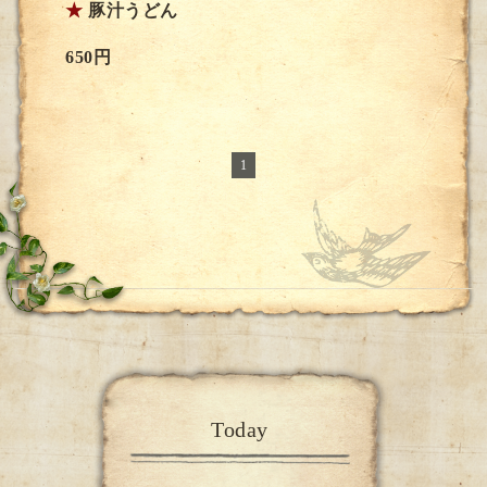
★
豚汁うどん
650円
1
Today