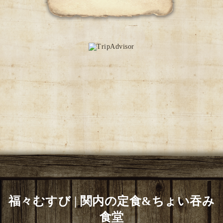
福々むすび | 関内の定食&ちょい吞み
食堂