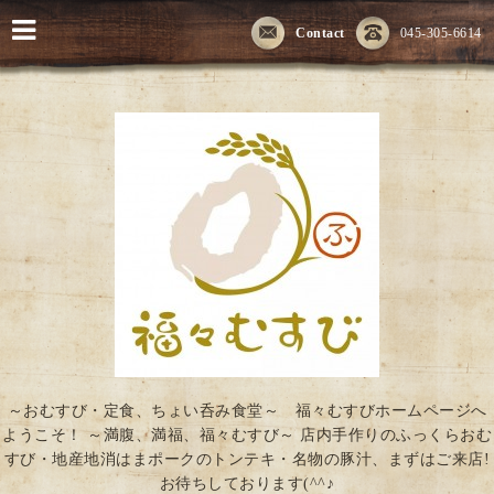
Contact
045-305-6614
～おむすび・定食、ちょい呑み食堂～ 福々むすびホームページへ
ようこそ！ ～満腹、満福、福々むすび～ 店内手作りのふっくらおむ
すび・地産地消はまポークのトンテキ・名物の豚汁、まずはご来店!
お待ちしております(^^♪