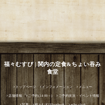
福々むすび | 関内の定食&ちょい吞み
食堂
トップページ
インフォメーション
メニュー
店舗情報
ご予約(14:00～)
ご予約状況・イベント情報
写真
福々むすびfacebook
ecbo.cloak