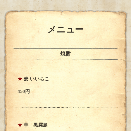
メニュー
焼酎
★
麦 いいちこ
450円
★
芋 黒霧島