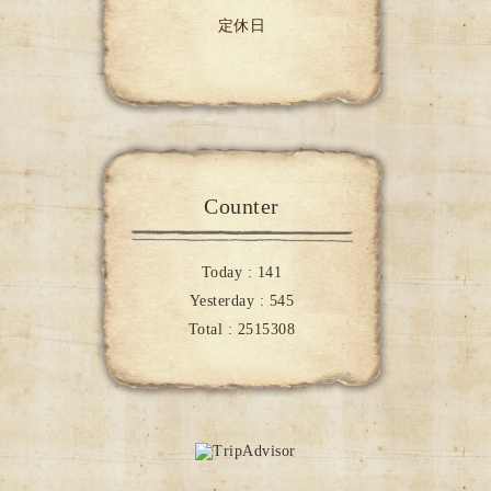
定休日
Counter
Today :
141
Yesterday :
545
Total :
2515308