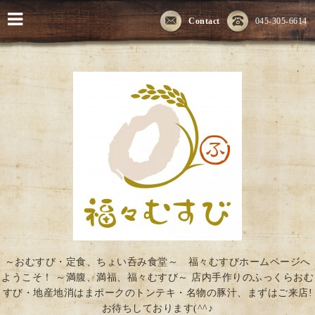
Contact
045-305-6614
～おむすび・定食、ちょい呑み食堂～ 福々むすびホームページへ
ようこそ！ ～満腹、満福、福々むすび～ 店内手作りのふっくらおむ
すび・地産地消はまポークのトンテキ・名物の豚汁、まずはご来店!
お待ちしております(^^♪