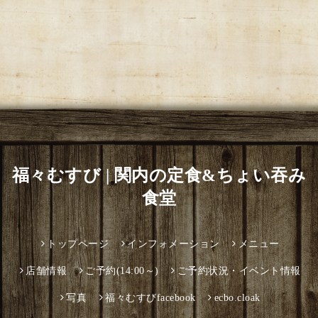
福々むすび | 関内の定食&ちょい吞み
食堂
トップページ
インフォメーション
メニュー
店舗情報
ご予約(14:00～)
ご予約状況・イベント情報
写真
福々むすびfacebook
ecbo.cloak