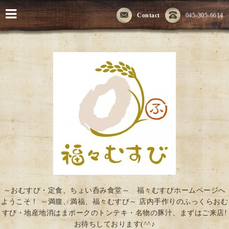
Contact
045-305-6614
～おむすび・定食、ちょい呑み食堂～ 福々むすびホームページへ
ようこそ！ ～満腹、満福、福々むすび～ 店内手作りのふっくらおむ
すび・地産地消はまポークのトンテキ・名物の豚汁、まずはご来店!
お待ちしております(^^♪