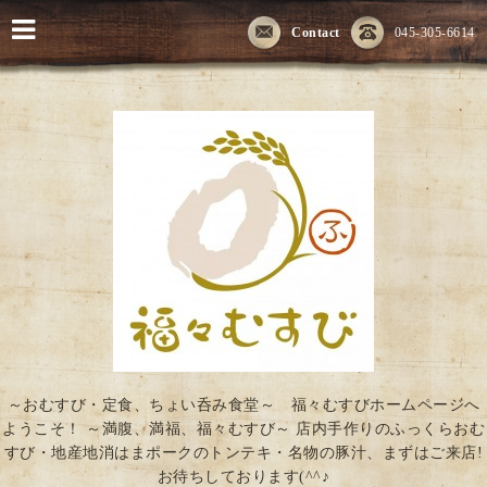
Contact
045-305-6614
～おむすび・定食、ちょい呑み食堂～ 福々むすびホームページへ
ようこそ！ ～満腹、満福、福々むすび～ 店内手作りのふっくらおむ
すび・地産地消はまポークのトンテキ・名物の豚汁、まずはご来店!
お待ちしております(^^♪