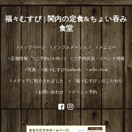
福々むすび | 関内の定食&ちょい吞み
食堂
トップページ
インフォメーション
メニュー
店舗情報
ご予約(14:00～)
ご予約状況・イベント情報
写真
福々むすびfacebook
ecbo.cloak
メディアに紹介されました
「福々むすび」のこだわり
お問い合わせ
イベント予約