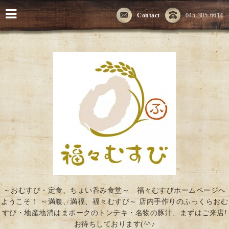
Contact
045-305-6614
～おむすび・定食、ちょい呑み食堂～ 福々むすびホームページへ
ようこそ！ ～満腹、満福、福々むすび～ 店内手作りのふっくらおむ
すび・地産地消はまポークのトンテキ・名物の豚汁、まずはご来店!
お待ちしております(^^♪