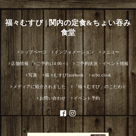
福々むすび | 関内の定食&ちょい吞み
食堂
トップページ
インフォメーション
メニュー
店舗情報
ご予約(14:00～)
ご予約状況・イベント情報
写真
福々むすびfacebook
ecbo.cloak
メディアに紹介されました
「福々むすび」のこだわり
お問い合わせ
イベント予約