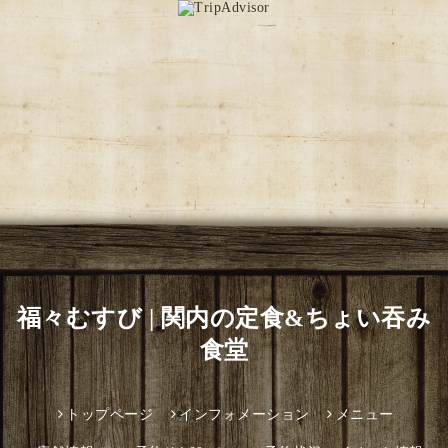
福々むすび | 関内の定食&ちょい吞み
食堂
トップページ
インフォメーション
メニュー