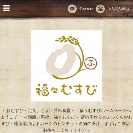
Contact
045-305-6614
～おむすび・定食、ちょい呑み食堂～ 福々むすびホームページへ
ようこそ！ ～満腹、満福、福々むすび～ 店内手作りのふっくらおむ
すび・地産地消はまポークのトンテキ・名物の豚汁、まずはご来店!
お待ちしております(^^♪