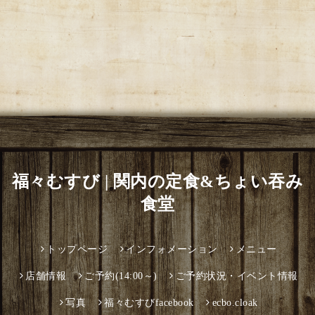
福々むすび | 関内の定食&ちょい吞み
食堂
トップページ
インフォメーション
メニュー
店舗情報
ご予約(14:00～)
ご予約状況・イベント情報
写真
福々むすびfacebook
ecbo.cloak