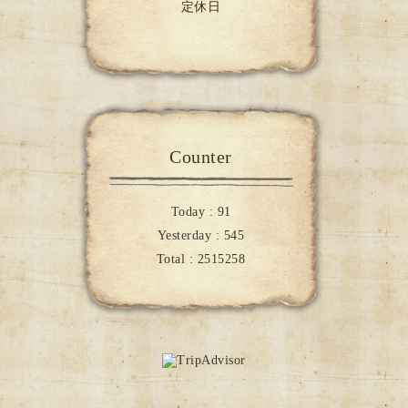
定休日
Counter
Today :
91
Yesterday :
545
Total :
2515258