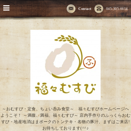
Contact
045-305-6614
～おむすび・定食、ちょい呑み食堂～ 福々むすびホームページへ
ようこそ！ ～満腹、満福、福々むすび～ 店内手作りのふっくらおむ
すび・地産地消はまポークのトンテキ・名物の豚汁、まずはご来店!
お待ちしております(^^♪