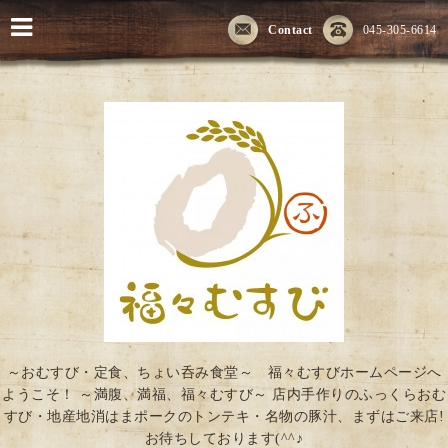
Contact
045-305-6614
～おむすび・定食、ちょい呑み食堂～ 福々むすびホームページへ
ようこそ！ ～満腹、満福、福々むすび～ 店内手作りのふっくらおむ
すび・地産地消はまポークのトンテキ・名物の豚汁、まずはご来店!
お待ちしております(^^♪