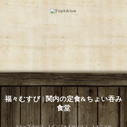
福々むすび | 関内の定食&ちょい吞み
食堂
トップページ
インフォメーション
メニュー