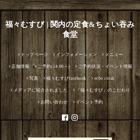
福々むすび | 関内の定食&ちょい吞み
食堂
トップページ
インフォメーション
メニュー
店舗情報
ご予約(14:00～)
ご予約状況・イベント情報
写真
福々むすびfacebook
ecbo.cloak
メディアに紹介されました
「福々むすび」のこだわり
お問い合わせ
イベント予約