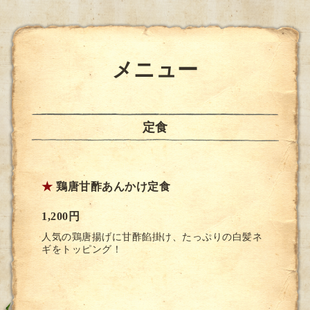
メニュー
定食
★
鶏唐甘酢あんかけ定食
1,200円
人気の鶏唐揚げに甘酢餡掛け、たっぷりの白髪ネ
ギをトッピング！