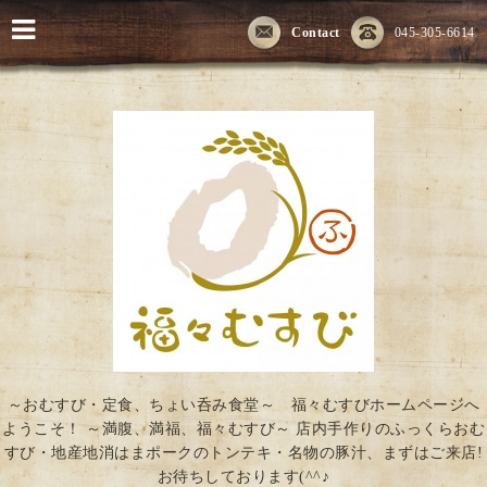
Contact
045-305-6614
～おむすび・定食、ちょい呑み食堂～ 福々むすびホームページへ
ようこそ！ ～満腹、満福、福々むすび～ 店内手作りのふっくらおむ
すび・地産地消はまポークのトンテキ・名物の豚汁、まずはご来店!
お待ちしております(^^♪