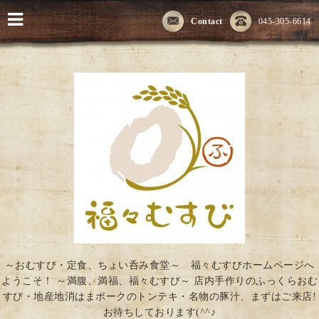
Contact
045-305-6614
～おむすび・定食、ちょい呑み食堂～ 福々むすびホームページへ
ようこそ！ ～満腹、満福、福々むすび～ 店内手作りのふっくらおむ
すび・地産地消はまポークのトンテキ・名物の豚汁、まずはご来店!
お待ちしております(^^♪