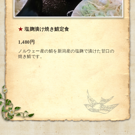
★
塩麹漬け焼き鯖定食
1,480円
ノルウェー産の鯖を新潟産の塩麹で漬けた甘口の
焼き鯖です。