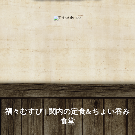
福々むすび | 関内の定食&ちょい吞み
食堂