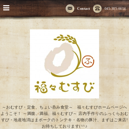
Contact
045-305-6614
～おむすび・定食、ちょい呑み食堂～ 福々むすびホームページへ
ようこそ！ ～満腹、満福、福々むすび～ 店内手作りのふっくらおむ
すび・地産地消はまポークのトンテキ・名物の豚汁、まずはご来店!
お待ちしております(^^♪