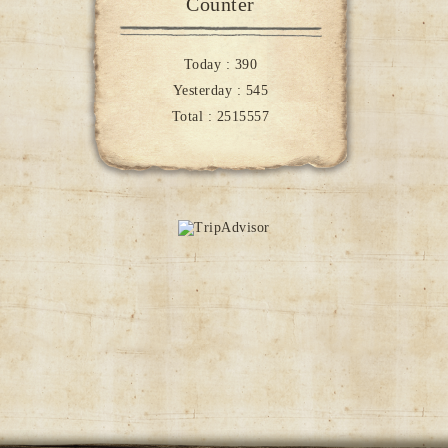
Counter
Today :
390
Yesterday :
545
Total :
2515557