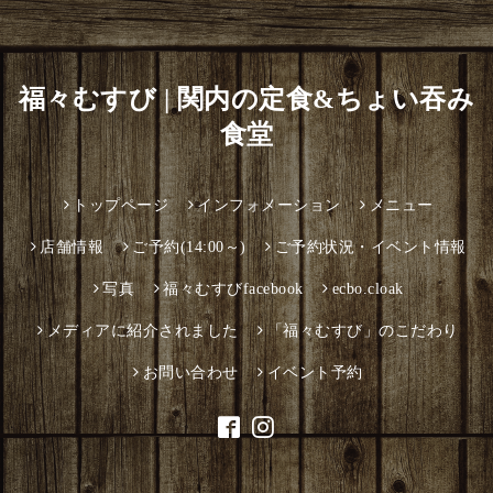
福々むすび | 関内の定食&ちょい吞み
食堂
トップページ
インフォメーション
メニュー
店舗情報
ご予約(14:00～)
ご予約状況・イベント情報
写真
福々むすびfacebook
ecbo.cloak
メディアに紹介されました
「福々むすび」のこだわり
お問い合わせ
イベント予約