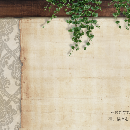
～おむす
福、福々む