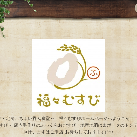
び・定食、ちょい呑み食堂～ 福々むすびホームページへようこそ！ 
すび～ 店内手作りのふっくらおむすび・地産地消はまポークのトン
豚汁、まずはご来店!お待ちしております(^^♪