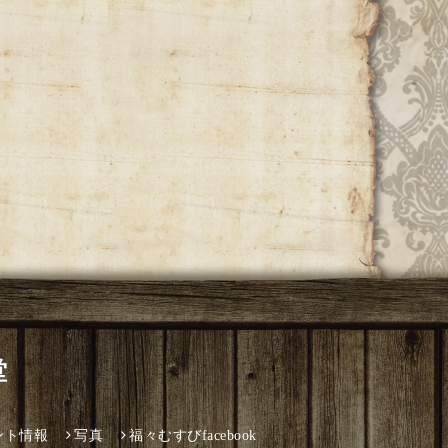
堂
ント情報
写真
福々むすびfacebook