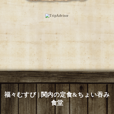
福々むすび | 関内の定食&ちょい吞み
食堂