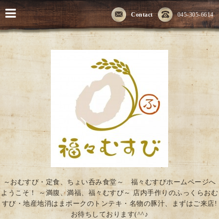
Contact
045-305-6614
～おむすび・定食、ちょい呑み食堂～ 福々むすびホームページへ
ようこそ！ ～満腹、満福、福々むすび～ 店内手作りのふっくらおむ
すび・地産地消はまポークのトンテキ・名物の豚汁、まずはご来店!
お待ちしております(^^♪