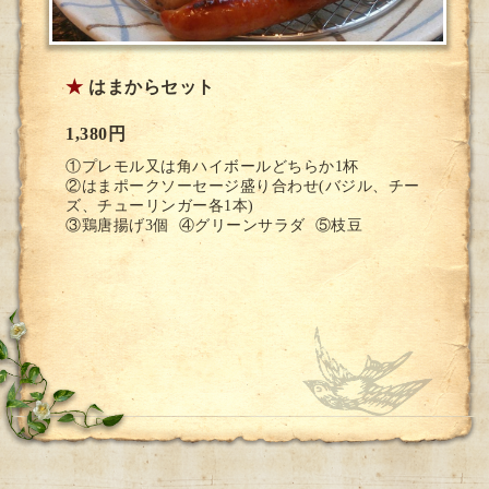
★
はまからセット
1,380円
①プレモル又は角ハイボールどちらか1杯
②はまポークソーセージ盛り合わせ(バジル、チー
ズ、チューリンガー各1本)
③鶏唐揚げ3個 ④グリーンサラダ ⑤枝豆