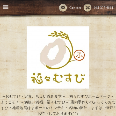
Contact
045-305-6614
～おむすび・定食、ちょい呑み食堂～ 福々むすびホームページへ
ようこそ！ ～満腹、満福、福々むすび～ 店内手作りのふっくらおむ
すび・地産地消はまポークのトンテキ・名物の豚汁、まずはご来店!
お待ちしております(^^♪