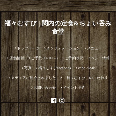
福々むすび | 関内の定食&ちょい吞み
食堂
トップページ
インフォメーション
メニュー
店舗情報
ご予約(14:00～)
ご予約状況・イベント情報
写真
福々むすびfacebook
ecbo.cloak
メディアに紹介されました
「福々むすび」のこだわり
お問い合わせ
イベント予約