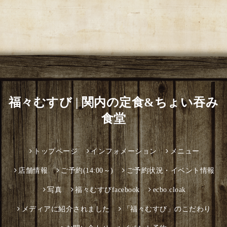
福々むすび | 関内の定食&ちょい吞み
食堂
トップページ
インフォメーション
メニュー
店舗情報
ご予約(14:00～)
ご予約状況・イベント情報
写真
福々むすびfacebook
ecbo.cloak
メディアに紹介されました
「福々むすび」のこだわり