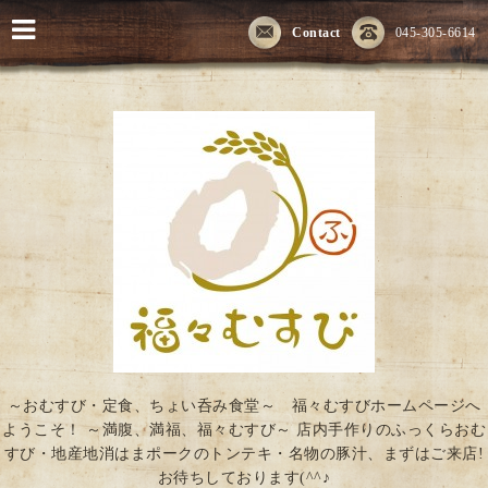
Contact
045-305-6614
～おむすび・定食、ちょい呑み食堂～ 福々むすびホームページへ
ようこそ！ ～満腹、満福、福々むすび～ 店内手作りのふっくらおむ
すび・地産地消はまポークのトンテキ・名物の豚汁、まずはご来店!
お待ちしております(^^♪