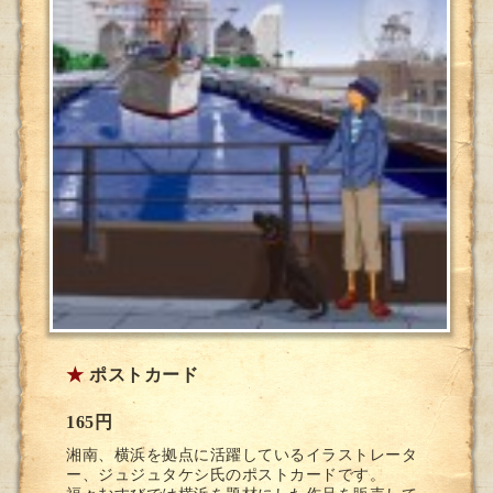
★
ポストカード
165円
湘南、横浜を拠点に活躍しているイラストレータ
ー、ジュジュタケシ氏のポストカードです。