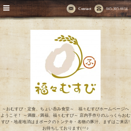
Contact
045-305-6614
～おむすび・定食、ちょい呑み食堂～ 福々むすびホームページへ
ようこそ！ ～満腹、満福、福々むすび～ 店内手作りのふっくらおむ
すび・地産地消はまポークのトンテキ・名物の豚汁、まずはご来店!
お待ちしております(^^♪