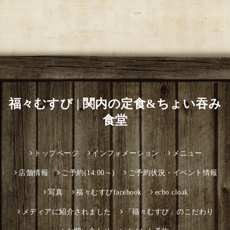
福々むすび | 関内の定食&ちょい吞み
食堂
トップページ
インフォメーション
メニュー
店舗情報
ご予約(14:00～)
ご予約状況・イベント情報
写真
福々むすびfacebook
ecbo.cloak
メディアに紹介されました
「福々むすび」のこだわり