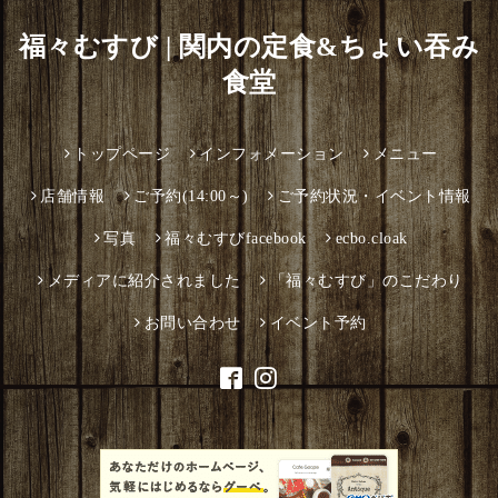
福々むすび | 関内の定食&ちょい吞み
食堂
トップページ
インフォメーション
メニュー
店舗情報
ご予約(14:00～)
ご予約状況・イベント情報
写真
福々むすびfacebook
ecbo.cloak
メディアに紹介されました
「福々むすび」のこだわり
お問い合わせ
イベント予約