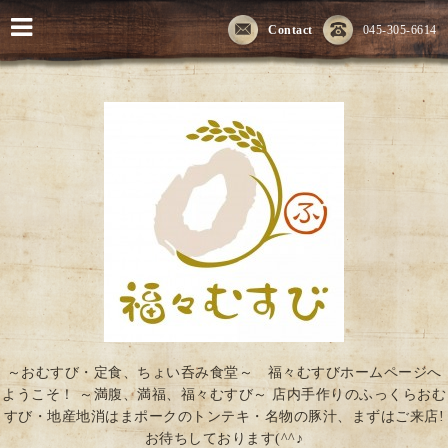
Contact
045-305-6614
～おむすび・定食、ちょい呑み食堂～ 福々むすびホームページへ
ようこそ！ ～満腹、満福、福々むすび～ 店内手作りのふっくらおむ
すび・地産地消はまポークのトンテキ・名物の豚汁、まずはご来店!
お待ちしております(^^♪