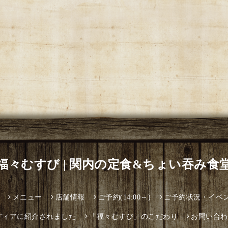
福々むすび | 関内の定食&ちょい吞み食
メニュー
店舗情報
ご予約(14:00～)
ご予約状況・イベ
ディアに紹介されました
「福々むすび」のこだわり
お問い合わ