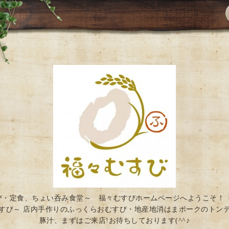
び・定食、ちょい呑み食堂～ 福々むすびホームページへようこそ！ 
すび～ 店内手作りのふっくらおむすび・地産地消はまポークのトン
豚汁、まずはご来店!お待ちしております(^^♪