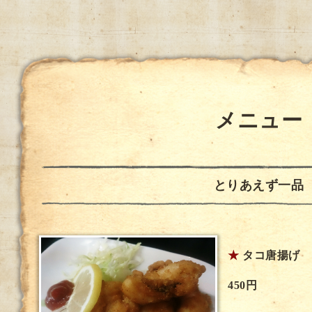
メニュー
とりあえず一品
★
タコ唐揚げ
450円