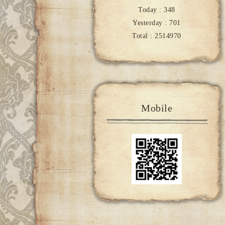
Today :
348
Yesterday :
701
Total :
2514970
Mobile