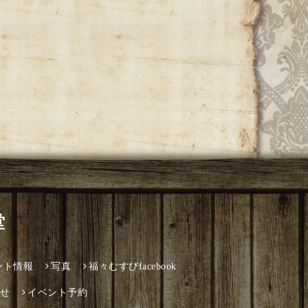
堂
ント情報
写真
福々むすびfacebook
せ
イベント予約