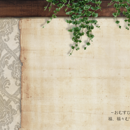
～おむす
福、福々む