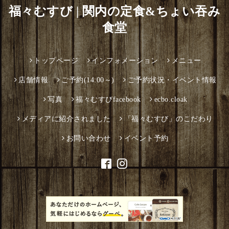
福々むすび | 関内の定食&ちょい吞み
食堂
トップページ
インフォメーション
メニュー
店舗情報
ご予約(14:00～)
ご予約状況・イベント情報
写真
福々むすびfacebook
ecbo.cloak
メディアに紹介されました
「福々むすび」のこだわり
お問い合わせ
イベント予約