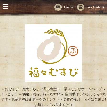
Contact
045-305-6614
～おむすび・定食、ちょい呑み食堂～ 福々むすびホームページへ
ようこそ！ ～満腹、満福、福々むすび～ 店内手作りのふっくらおむ
すび・地産地消はまポークのトンテキ・名物の豚汁、まずはご来店!
お待ちしております(^^♪