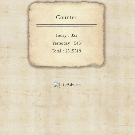
Counter
Today :
352
Yesterday :
545
Total :
2515519