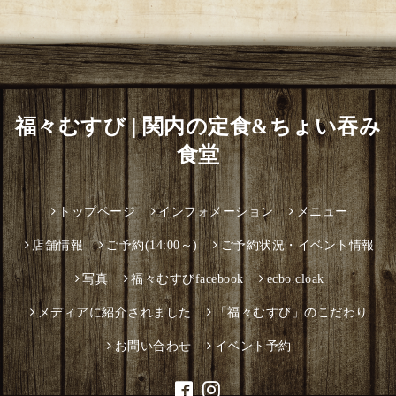
福々むすび | 関内の定食&ちょい吞み
食堂
トップページ
インフォメーション
メニュー
店舗情報
ご予約(14:00～)
ご予約状況・イベント情報
写真
福々むすびfacebook
ecbo.cloak
メディアに紹介されました
「福々むすび」のこだわり
お問い合わせ
イベント予約