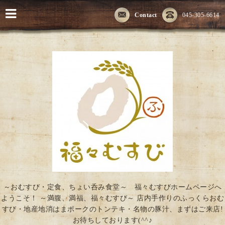
Contact
045-305-6614
～おむすび・定食、ちょい呑み食堂～ 福々むすびホームページへ
ようこそ！ ～満腹、満福、福々むすび～ 店内手作りのふっくらおむ
すび・地産地消はまポークのトンテキ・名物の豚汁、まずはご来店!
お待ちしております(^^♪