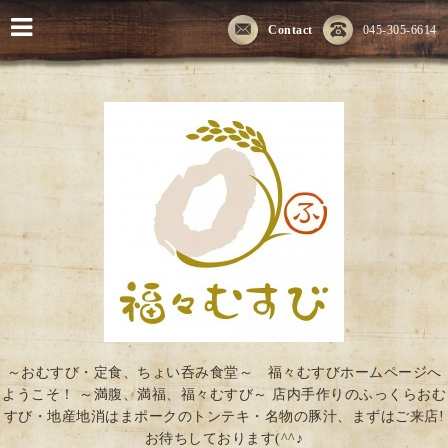
Contact
045-305-6614
～おむすび・定食、ちょい呑み食堂～ 福々むすびホームページへ
ようこそ！ ～満腹、満福、福々むすび～ 店内手作りのふっくらおむ
すび・地産地消はまポークのトンテキ・名物の豚汁、まずはご来店!
お待ちしております(^^♪