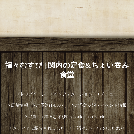
福々むすび | 関内の定食&ちょい吞み
食堂
トップページ
インフォメーション
メニュー
店舗情報
ご予約(14:00～)
ご予約状況・イベント情報
写真
福々むすびfacebook
ecbo.cloak
メディアに紹介されました
「福々むすび」のこだわり