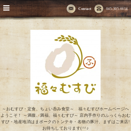
Contact
045-305-6614
～おむすび・定食、ちょい呑み食堂～ 福々むすびホームページへ
ようこそ！ ～満腹、満福、福々むすび～ 店内手作りのふっくらおむ
すび・地産地消はまポークのトンテキ・名物の豚汁、まずはご来店!
お待ちしております(^^♪