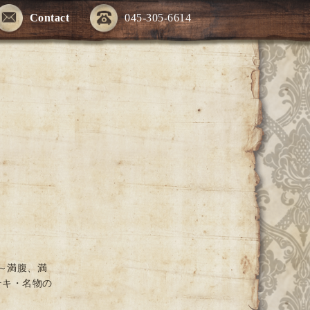
Contact
045-305-6614
～満腹、満
テキ・名物の