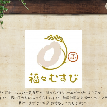
び・定食、ちょい呑み食堂～ 福々むすびホームページへようこそ！ 
すび～ 店内手作りのふっくらおむすび・地産地消はまポークのトン
豚汁、まずはご来店!お待ちしております(^^♪