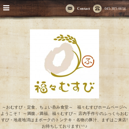
Contact
045-305-6614
～おむすび・定食、ちょい呑み食堂～ 福々むすびホームページへ
ようこそ！ ～満腹、満福、福々むすび～ 店内手作りのふっくらおむ
すび・地産地消はまポークのトンテキ・名物の豚汁、まずはご来店!
お待ちしております(^^♪