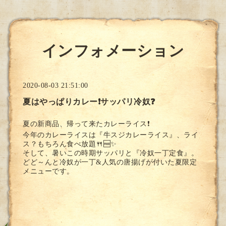
インフォメーション
2020-08-03 21:51:00
夏はやっぱりカレー❗サッパリ冷奴❓
夏の新商品、帰って来たカレーライス❗
今年のカレーライスは『牛スジカレーライス』、ライ
ス？もちろん食べ放題🍴🆓✨
そして、暑いこの時期サッパリと『冷奴一丁定食』。
どど～んと冷奴が一丁&人気の唐揚げが付いた夏限定
メニューです。