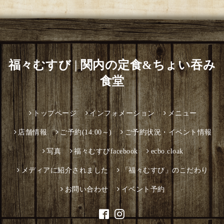
福々むすび | 関内の定食&ちょい吞み
食堂
トップページ
インフォメーション
メニュー
店舗情報
ご予約(14:00～)
ご予約状況・イベント情報
写真
福々むすびfacebook
ecbo.cloak
メディアに紹介されました
「福々むすび」のこだわり
お問い合わせ
イベント予約