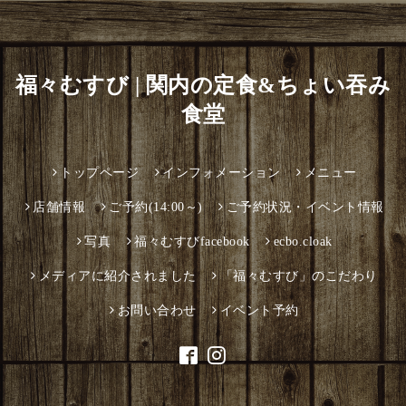
福々むすび | 関内の定食&ちょい吞み
食堂
トップページ
インフォメーション
メニュー
店舗情報
ご予約(14:00～)
ご予約状況・イベント情報
写真
福々むすびfacebook
ecbo.cloak
メディアに紹介されました
「福々むすび」のこだわり
お問い合わせ
イベント予約