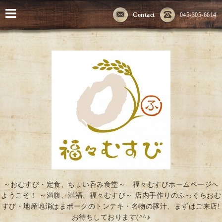
Contact
045-305-6614
～おむすび・定食、ちょい呑み食堂～ 福々むすびホームページへ
ようこそ！ ～満腹、満福、福々むすび～ 店内手作りのふっくらおむ
すび・地産地消はまポークのトンテキ・名物の豚汁、まずはご来店!
お待ちしております(^^♪