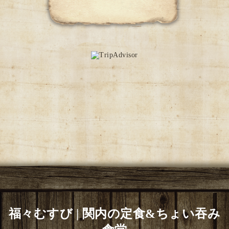
福々むすび | 関内の定食&ちょい吞み