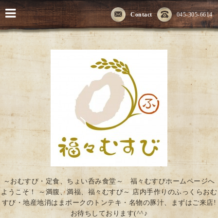
Contact
045-305-6614
～おむすび・定食、ちょい呑み食堂～ 福々むすびホームページへ
ようこそ！ ～満腹、満福、福々むすび～ 店内手作りのふっくらおむ
すび・地産地消はまポークのトンテキ・名物の豚汁、まずはご来店!
お待ちしております(^^♪