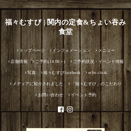
福々むすび | 関内の定食&ちょい吞み
食堂
トップページ
インフォメーション
メニュー
店舗情報
ご予約(14:00～)
ご予約状況・イベント情報
写真
福々むすびfacebook
ecbo.cloak
メディアに紹介されました
「福々むすび」のこだわり
お問い合わせ
イベント予約