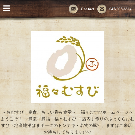
Contact
045-305-6614
～おむすび・定食、ちょい呑み食堂～ 福々むすびホームページへ
ようこそ！ ～満腹、満福、福々むすび～ 店内手作りのふっくらおむ
すび・地産地消はまポークのトンテキ・名物の豚汁、まずはご来店!
お待ちしております(^^♪