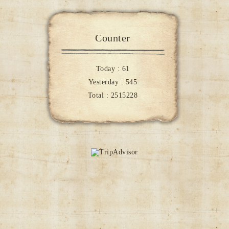
Counter
Today :
61
Yesterday :
545
Total :
2515228