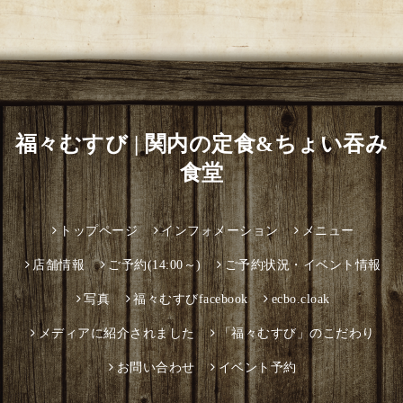
福々むすび | 関内の定食&ちょい吞み
食堂
トップページ
インフォメーション
メニュー
店舗情報
ご予約(14:00～)
ご予約状況・イベント情報
写真
福々むすびfacebook
ecbo.cloak
メディアに紹介されました
「福々むすび」のこだわり
お問い合わせ
イベント予約