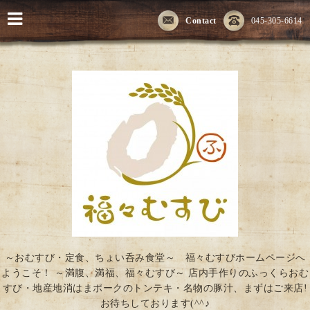
Contact
045-305-6614
～おむすび・定食、ちょい呑み食堂～ 福々むすびホームページへ
ようこそ！ ～満腹、満福、福々むすび～ 店内手作りのふっくらおむ
すび・地産地消はまポークのトンテキ・名物の豚汁、まずはご来店!
お待ちしております(^^♪