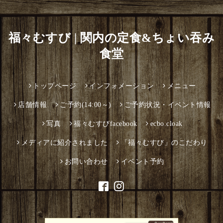
福々むすび | 関内の定食&ちょい吞み
食堂
トップページ
インフォメーション
メニュー
店舗情報
ご予約(14:00～)
ご予約状況・イベント情報
写真
福々むすびfacebook
ecbo.cloak
メディアに紹介されました
「福々むすび」のこだわり
お問い合わせ
イベント予約