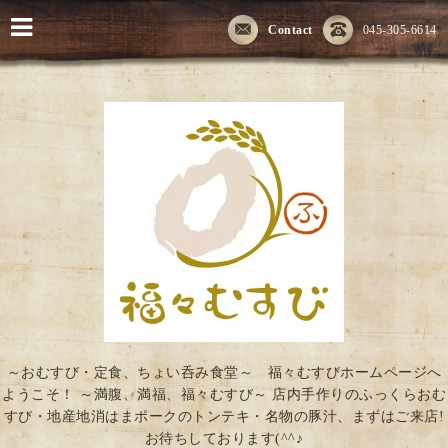
Contact
045-305-6614
～おむすび・定食、ちょい呑み食堂～ 福々むすびホームページへ
ようこそ！ ～満腹、満福、福々むすび～ 店内手作りのふっくらおむ
すび・地産地消はまポークのトンテキ・名物の豚汁、まずはご来店!
お待ちしております(^^♪