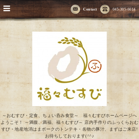
Contact
045-305-6614
～おむすび・定食、ちょい呑み食堂～ 福々むすびホームページへ
ようこそ！ ～満腹、満福、福々むすび～ 店内手作りのふっくらおむ
すび・地産地消はまポークのトンテキ・名物の豚汁、まずはご来店!
お待ちしております(^^♪