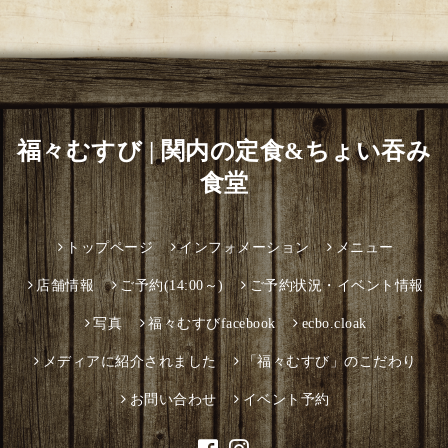
福々むすび | 関内の定食&ちょい吞み
食堂
トップページ
インフォメーション
メニュー
店舗情報
ご予約(14:00～)
ご予約状況・イベント情報
写真
福々むすびfacebook
ecbo.cloak
メディアに紹介されました
「福々むすび」のこだわり
お問い合わせ
イベント予約