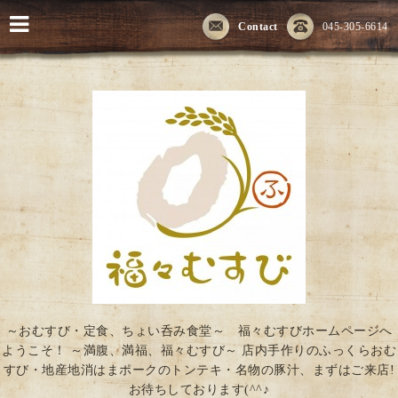
Contact
045-305-6614
～おむすび・定食、ちょい呑み食堂～ 福々むすびホームページへ
ようこそ！ ～満腹、満福、福々むすび～ 店内手作りのふっくらおむ
すび・地産地消はまポークのトンテキ・名物の豚汁、まずはご来店!
お待ちしております(^^♪