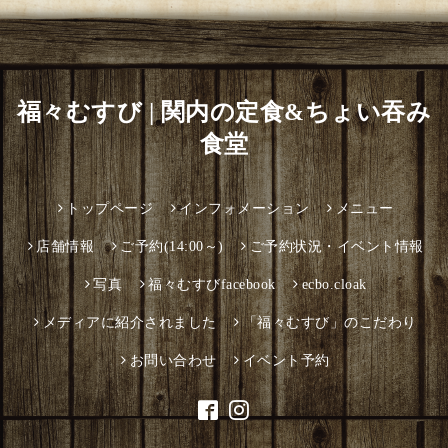
福々むすび | 関内の定食&ちょい吞み
食堂
トップページ
インフォメーション
メニュー
店舗情報
ご予約(14:00～)
ご予約状況・イベント情報
写真
福々むすびfacebook
ecbo.cloak
メディアに紹介されました
「福々むすび」のこだわり
お問い合わせ
イベント予約