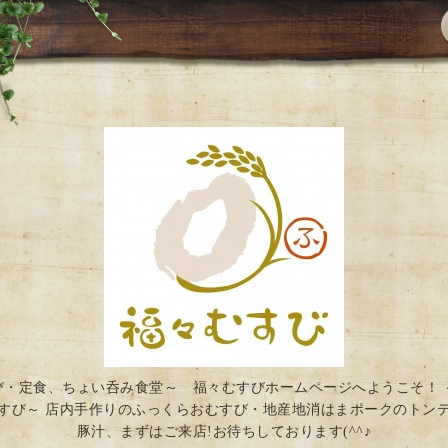
び・定食、ちょい呑み食堂～ 福々むすびホームページへようこそ！ 
すび～ 店内手作りのふっくらおむすび・地産地消はまポークのトン
豚汁、まずはご来店!お待ちしております(^^♪