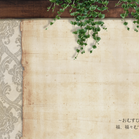
～おむす
福、福々む