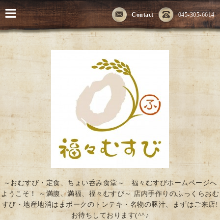
Contact
045-305-6614
～おむすび・定食、ちょい呑み食堂～ 福々むすびホームページへ
ようこそ！ ～満腹、満福、福々むすび～ 店内手作りのふっくらおむ
すび・地産地消はまポークのトンテキ・名物の豚汁、まずはご来店!
お待ちしております(^^♪