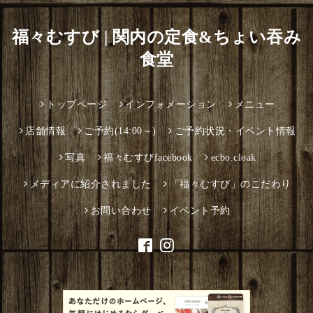
福々むすび | 関内の定食&ちょい吞み
食堂
トップページ
インフォメーション
メニュー
店舗情報
ご予約(14:00～)
ご予約状況・イベント情報
写真
福々むすびfacebook
ecbo.cloak
メディアに紹介されました
「福々むすび」のこだわり
お問い合わせ
イベント予約